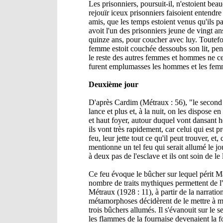
Les prisonniers, poursuit-il, n'estoient b
rejouïr iceux prisonniers faisoient entendr
amis, que les temps estoient venus qu'ils pa
avoit l'un des prisonniers jeune de vingt an
quinze ans, pour coucher avec luy. Toutefoi
femme estoit couchée dessoubs son lit, pendan
le reste des autres femmes et hommes ne ces
furent emplumasses les hommes et les fem
Deuxième jour
D'après Cardim (Métraux : 56), "le second
lance et plus et, à la nuit, on les dispose e
et haut foyer, autour duquel vont dansant 
ils vont très rapidement, car celui qui est p
feu, leur jette tout ce qu'il peut trouver,
mentionne un tel feu qui serait allumé le j
à deux pas de l'esclave et ils ont soin de le
Ce feu évoque le bûcher sur lequel périt Mai
nombre de traits mythiques permettent de l'a
Métraux (1928 : 11), à partir de la narrati
métamorphoses décidèrent de le mettre à mort
trois bûchers allumés. Il s'évanouit sur le 
les flammes de la fournaise devenaient la 