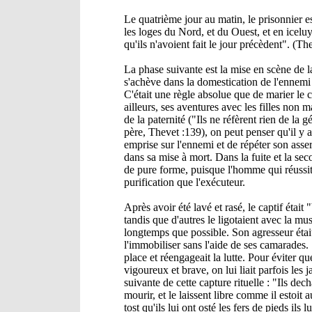
Le quatrième jour au matin, le prisonnier est
les loges du Nord, et du Ouest, et en iceluy
qu'ils n'avoient fait le jour précèdent". (Th
La phase suivante est la mise en scène de la
s'achève dans la domestication de l'ennemi 
C'était une règle absolue que de marier le ca
ailleurs, ses aventures avec les filles non
de la paternité ("Ils ne réfèrent rien de la 
père, Thevet :139), on peut penser qu'il y 
emprise sur l'ennemi et de répéter son asse
dans sa mise à mort. Dans la fuite et la sec
de pure forme, puisque l'homme qui réussit 
purification que l'exécuteur.
Après avoir été lavé et rasé, le captif était 
tandis que d'autres le ligotaient avec la mus
longtemps que possible. Son agresseur était,
l'immobiliser sans l'aide de ses camarades. 
place et réengageait la lutte. Pour éviter q
vigoureux et brave, on lui liait parfois le
suivante de cette capture rituelle : "Ils de
mourir, et le laissent libre comme il estoit 
tost qu'ils lui ont osté les fers de pieds il