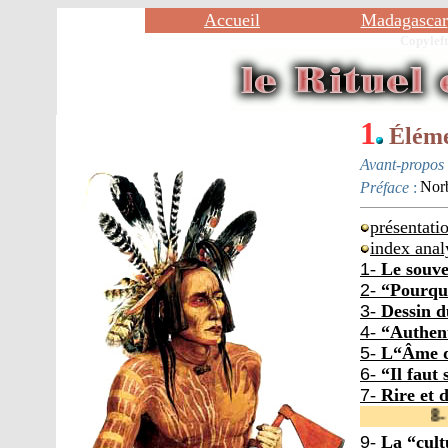
Accueil
Madagascar
Copylef
1
Éléme
Avant-propos
Préface
:
Nor
présentati
index ana
1
-
Le souve
2
-
“Pourquo
3
-
Dessin d
4
-
“Authent
5
-
L“Âme d
6
-
“Il faut 
7
-
Rire et 
8- S
9
-
La “cult