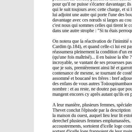
pour qu'il ne puisse s'écarter davantage; i
qui le suit toujours avec cette charge, et si
lui adjoint une autre qui porte l'une des bou
davantage avec ces nœuds si larges au cou pa
c'est nous qui sommes celles qui tirent le co
dans une autre strophe : "Si tu étais perro
On notera que la réactivation de l'inimitié 
Cardim (p.184), et quand celle-ci lui est pa
réassumera pleinement la condition d'un e
(qu'une fois maîtrisé)... il en baisse la tê
incroyable, se vantant de ses prouesses pass
que je suis, premièrement ainsi lié et garrot
contenance de mesme, se tournant de costé et 
assommé et boucané tes frères : bref adjous
des enfans de vous autres Toüoupinambaoults
nombre : et au reste, ne doutez pas que pou
mangent encores cy après autant qu'ils en p
A leur manière, plusieurs femmes, spécialeme
Thevet conclut l'épisode par la description
la maison du ouest, auquel lieu leur lit est
derechef plusieurs femmes emplumassées, le
accoustrements, sortoient d'icelle loge co
sortant d'icelle loge frappoient de leur ma