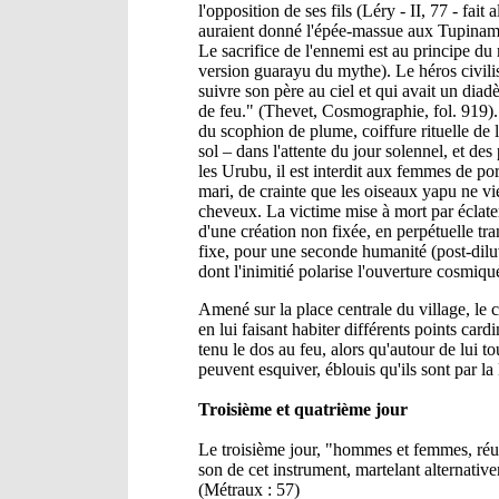
l'opposition de ses fils (Léry - II, 77 - fait
auraient donné l'épée-massue aux Tupinamb
Le sacrifice de l'ennemi est au principe du
version guarayu du mythe). Le héros civilisa
suivre son père au ciel et qui avait un diad
de feu." (Thevet, Cosmographie, fol. 919). U
du scophion de plume, coiffure rituelle de l
sol – dans l'attente du jour solennel, et de
les Urubu, il est interdit aux femmes de por
mari, de crainte que les oiseaux yapu ne vi
cheveux. La victime mise à mort par éclate
d'une création non fixée, en perpétuelle tra
fixe, pour une seconde humanité (post-diluvi
dont l'inimitié polarise l'ouverture cosmiqu
Amené sur la place centrale du village, le ca
en lui faisant habiter différents points card
tenu le dos au feu, alors qu'autour de lui t
peuvent esquiver, éblouis qu'ils sont par l
Troisième et quatrième jour
Le troisième jour, "hommes et femmes, réuni
son de cet instrument, martelant alternativ
(Métraux : 57)