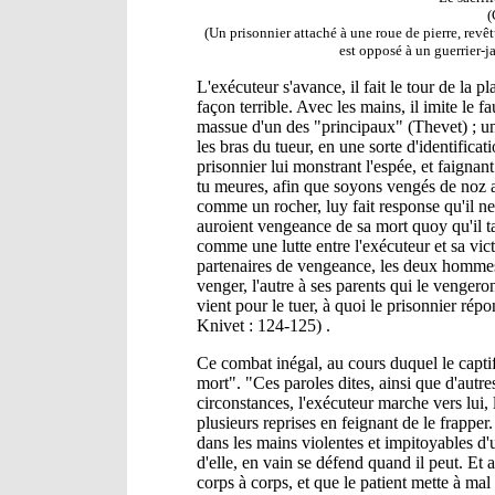
(
(Un prisonnier attaché à une roue de pierre, rev
est opposé à un guerrier-j
L'exécuteur s'avance, il fait le tour de la 
façon terrible. Avec les mains, il imite le f
massue d'un des "principaux" (Thevet) ; un v
les bras du tueur, en une sorte d'identificat
prisonnier lui monstrant l'espée, et faignant
tu meures, afin que soyons vengés de noz am
comme un rocher, luy fait response qu'il ne
auroient vengeance de sa mort quoy qu'il ta
comme une lutte entre l'exécuteur et sa vic
partenaires de vengeance, les deux hommes 
venger, l'autre à ses parents qui le vengeront
vient pour le tuer, à quoi le prisonnier rép
Knivet : 124-125) .
Ce combat inégal, au cours duquel le captif 
mort". "Ces paroles dites, ainsi que d'autre
circonstances, l'exécuteur marche vers lui, 
plusieurs reprises en feignant de le frapper.
dans les mains violentes et impitoyables d'
d'elle, en vain se défend quand il peut. Et a
corps à corps, et que le patient mette à mal