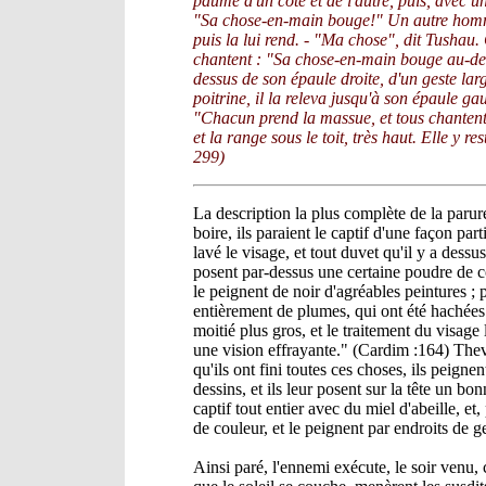
paume d'un côté et de l'autre, puis, avec un
"Sa chose-en-main bouge!" Un autre homme
puis la lui rend. - "Ma chose", dit Tushau.
chantent : "Sa chose-en-main bouge au-des
dessus de son épaule droite, d'un geste lar
poitrine, il la releva jusqu'à son épaule ga
"Chacun prend la massue, et tous chantent 
et la range sous le toit, très haut. Elle y 
299)
La description la plus complète de la paru
boire, ils paraient le captif d'une façon part
lavé le visage, et tout duvet qu'il y a dessu
posent par-dessus une certaine poudre de co
le peignent de noir d'agréables peintures ; p
entièrement de plumes, qui ont été hachées et
moitié plus gros, et le traitement du visage le
une vision effrayante." (Cardim :164) The
qu'ils ont fini toutes ces choses, ils peign
dessins, et ils leur posent sur la tête un bo
captif tout entier avec du miel d'abeille, e
de couleur, et le peignent par endroits de g
Ainsi paré, l'ennemi exécute, le soir venu, 