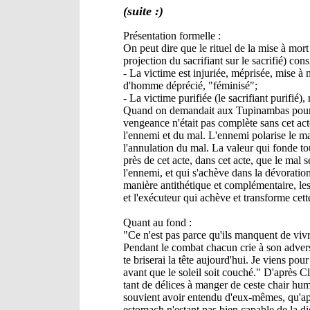
(suite :)
Présentation formelle :
On peut dire que le rituel de la mise à mor
projection du sacrifiant sur le sacrifié) cons
- La victime est injuriée, méprisée, mise à m
d'homme déprécié, "féminisé";
- La victime purifiée (le sacrifiant purifié),
Quand on demandait aux Tupinambas pourquo
vengeance n'était pas complète sans cet ac
l'ennemi et du mal. L'ennemi polarise le mal
l'annulation du mal. La valeur qui fonde tou
près de cet acte, dans cet acte, que le mal
l'ennemi, et qui s'achève dans la dévoration
manière antithétique et complémentaire, les
et l'exécuteur qui achève et transforme cett
Quant au fond :
"Ce n'est pas parce qu'ils manquent de vivre
Pendant le combat chacun crie à son adversa
te briserai la tête aujourd'hui. Je viens pour
avant que le soleil soit couché." D'après Cl
tant de délices à manger de ceste chair huma
souvient avoir entendu d'eux-mêmes, qu'aprè
estomach n'estant pas bien capable de la dig