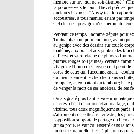
membre sur luy, qui ne soit distribué." (Th
la poignée vers le haut. Thevet précise que 
quelques instants : "Aussy tost lon apporte 
accoustrées, à tous manier, estant par rangé
Cela leur est présage qu'ils tueront de leur
Pendant ce temps, l'homme député pour exéc
Tupinambas ont pour coutume, avant que l'exé
au genipa avec des dessins sur tout le corps
diadème, aux bras et aux jambes des brace
enfilées, et sa rondache de plumes d'autruch
plumes rouges (ou jaunes), certains chroni
visage de l'homme est également peint de r
corps de ceux qui l'accompagnent, "couleu
du tueur viennent le chercher dans sa hutte, 
trompette, et en battant du tambour; ils le
de venger la mort de ses ancêtres, de ses fr
On a signalé plus haut la valeur initiatiqu
d'accès à l'état d'homme et au mariage, et d
victime, tous deux magnifiquement parés, fo
s'affrontent sur le théâtre terrestre, les 
l'opposition supporte le partage du bien et 
sur sa proie, le vaincu, enserré dans la muss
profuse et naturelle. Les Tupinambas consid