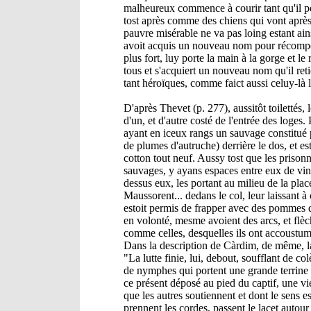
malheureux commence à courir tant qu'il peu
tost après comme des chiens qui vont après 
pauvre misérable ne va pas loing estant ains
avoit acquis un nouveau nom pour récompens
plus fort, luy porte la main à la gorge et le
tous et s'acquiert un nouveau nom qu'il retie
tant héroïques, comme faict aussi celuy-là
D'après Thevet (p. 277), aussitôt toilettés,
d'un, et d'autre costé de l'entrée des loges.
ayant en iceux rangs un sauvage constitué
de plumes d'autruche) derrière le dos, et e
cotton tout neuf. Aussy tost que les prisonn
sauvages, y ayans espaces entre eux de vingt
dessus eux, les portant au milieu de la place
Maussorent... dedans le col, leur laissant 
estoit permis de frapper avec des pommes d
en volonté, mesme avoient des arcs, et flèch
comme celles, desquelles ils ont accoustumé d
Dans la description de Càrdim, de même, la 
"La lutte finie, lui, debout, soufflant de col
de nymphes qui portent une grande terrine p
ce présent déposé au pied du captif, une vie
que les autres soutiennent et dont le sens 
prennent les cordes, passent le lacet autou