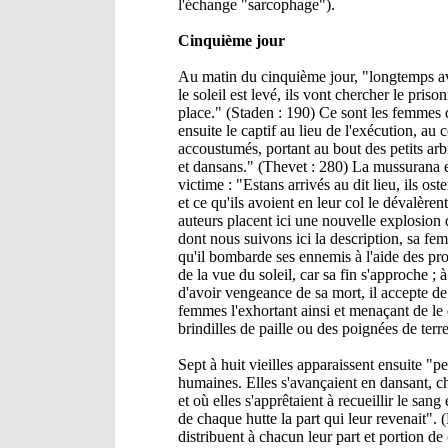
l'échange "sarcophage").
Cinquième jour
Au matin du cinquième jour, "longtemps ava
le soleil est levé, ils vont chercher le priso
place." (Staden : 190) Ce sont les femmes q
ensuite le captif au lieu de l'exécution, au
accoustumés, portant au bout des petits ar
et dansans." (Thevet : 280) La mussurana e
victime : "Estans arrivés au dit lieu, ils ost
et ce qu'ils avoient en leur col le dévalèren
auteurs placent ici une nouvelle explosion d
dont nous suivons ici la description, sa f
qu'il bombarde ses ennemis à l'aide des proje
de la vue du soleil, car sa fin s'approche ;
d'avoir vengeance de sa mort, il accepte de
femmes l'exhortant ainsi et menaçant de le d
brindilles de paille ou des poignées de terre
Sept à huit vieilles apparaissent ensuite "pe
humaines. Elles s'avançaient en dansant, ch
et où elles s'apprêtaient à recueillir le sang
de chaque hutte la part qui leur revenait". (
distribuent à chacun leur part et portion de 