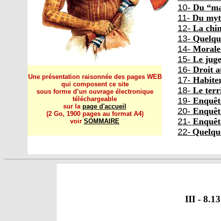
10
-
Du “ma
11
-
Du myth
12
-
La chim
13
-
Quelque
14
-
Morale 
15
-
Le juge
16
-
Droit a
Une présentation raisonnée des pages WEB
17
-
Habiter
qui composent ce site
18
-
Le terr
sous forme d’un ouvrage électronique
téléchargeable
19
-
Enquêt
sur la
page d'accueil
20
-
Enquêt
(2 Go, 1900 pages au format A4)
21
-
Enquêt
voir
SOMMAIRE
22
-
Quelque
III - 8.