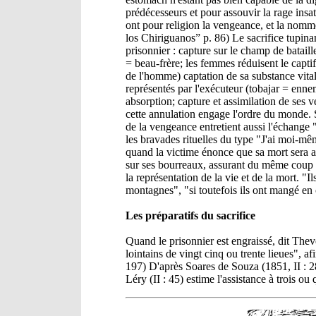
prédécesseurs et pour assouvir la rage insat
ont pour religion la vengeance, et la nomm
los Chiriguanos” p. 86) Le sacrifice tupin
prisonnier : capture sur le champ de batail
= beau-frère; les femmes réduisent le capti
de l'homme) captation de sa substance vitale
représentés par l'exécuteur (tobajar = enne
absorption; capture et assimilation de ses 
cette annulation engage l'ordre du monde. Si 
de la vengeance entretient aussi l'échange
les bravades rituelles du type "J'ai moi-mê
quand la victime énonce que sa mort sera a
sur ses bourreaux, assurant du même coup
la représentation de la vie et de la mort. "I
montagnes", "si toutefois ils ont mangé en c
Les préparatifs du sacrifice
Quand le prisonnier est engraissé, dit Theve
lointains de vingt cinq ou trente lieues", a
197) D'après Soares de Souza (1851, II : 28
Léry (II : 45) estime l'assistance à trois o