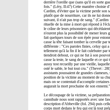
derrière l'oreille que (sans qu'il en sorte g
fois." (Léry, II:47) Cette manière choisie d
Cardim, d'éviter que la victime perde son sang
plutôt que de nourriture, car ils ne lui donn
suivant, il n'ait pas trop de sang." (Cardim
rituelle de la mise à mort qui répond à l'
le crâne de leurs prisonniers qui décédaient
n'eurent plus la possibilité de mener leurs 
fait quelques tours de son épée pour eston
casse la tête faisant tomber la cervelle par
différente : "Ces paroles finies, celuy qui a
tellement qu'à la fin il le fait culebuter par t
tiendroit debout, ce qui ne fut à son pouvoi
casse la teste, le sang de laquelle et ce qui
aussy tost recueilly par une vieille, laquelle
osté le sable, le but tout cru." (Thevet : 28l
assistants poussaient de grandes clameurs, si
position de la victime au moment de sa chute
mais on se contentait d'accomplir certaines 
augurait la mort prochaine de son ennemi."
Le découpage de la victime, sa préparation, l
cannibale nous sont rapportés avec une fasc
description d'Abbeville (fol. 294) puis cell
corps mort dedans le feu qui est là tout prépa