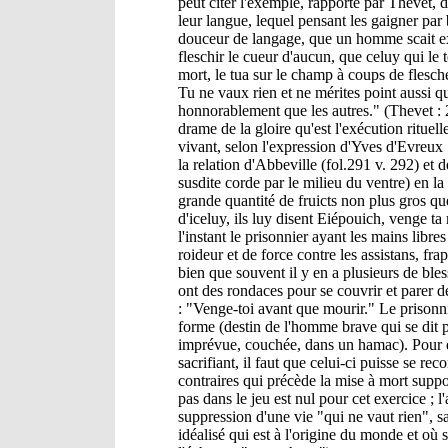
peut citer l'exemple, rapporté par Thevet, d
leur langue, lequel pensant les gaigner par 
douceur de langage, que un homme scait exco
fleschir le cueur d'aucun, que celuy qui le t
mort, le tua sur le champ à coups de flesch
Tu ne vaux rien et ne mérites point aussi 
honnorablement que les autres." (Thevet : 20
drame de la gloire qu'est l'exécution rituel
vivant, selon l'expression d'Yves d'Evreux : 
la relation d'Abbeville (fol.291 v. 292) et de
susdite corde par le milieu du ventre) en la 
grande quantité de fruicts non plus gros qu
d'iceluy, ils luy disent Eiépouich, venge ta
l'instant le prisonnier ayant les mains libres 
roideur et de force contre les assistans, fra
bien que souvent il y en a plusieurs de bless
ont des rondaces pour se couvrir et parer de
: "Venge-toi avant que mourir." Le prisonnie
forme (destin de l'homme brave qui se dit p
imprévue, couchée, dans un hamac). Pour qu'i
sacrifiant, il faut que celui-ci puisse se re
contraires qui précède la mise à mort suppo
pas dans le jeu est nul pour cet exercice ; l
suppression d'une vie "qui ne vaut rien", 
idéalisé qui est à l'origine du monde et où 