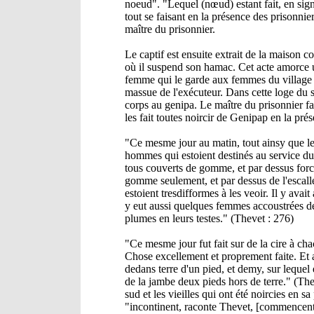
noeud". "Lequel (nœud) estant fait, en signe
tout se faisant en la présence des prisonni
maître du prisonnier.
Le captif est ensuite extrait de la maison 
où il suspend son hamac. Cet acte amorce un 
femme qui le garde aux femmes du village do
massue de l'exécuteur. Dans cette loge du sud
corps au genipa. Le maître du prisonnier fai
les fait toutes noircir de Genipap en la pré
"Ce mesme jour au matin, tout ainsy que les
hommes qui estoient destinés au service du s
tous couverts de gomme, et par dessus forc
gomme seulement, et par dessus de l'escalle
estoient tresdifformes à les veoir. Il y avait
y eut aussi quelques femmes accoustrées de 
plumes en leurs testes." (Thevet : 276)
"Ce mesme jour fut fait sur de la cire à ch
Chose excellement et proprement faite. Et a
dedans terre d'un pied, et demy, sur lequel e
de la jambe deux pieds hors de terre." (The
sud et les vieilles qui ont été noircies en 
"incontinent, raconte Thevet, [commencent] 