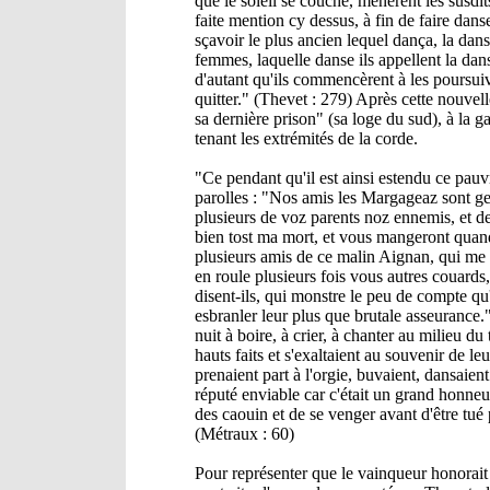
que le soleil se couche, menèrent les susdit
faite mention cy dessus, à fin de faire dans
sçavoir le plus ancien lequel dança, la dan
femmes, laquelle danse ils appellent la dans
d'autant qu'ils commencèrent à les poursuiv
quitter." (Thevet : 279) Après cette nouvelle
sa dernière prison" (sa loge du sud), à la 
tenant les extrémités de la corde.
"Ce pendant qu'il est ainsi estendu ce pauvr
parolles : "Nos amis les Margageaz sont gens
plusieurs de voz parents noz ennemis, et d
bien tost ma mort, et vous mangeront quand 
plusieurs amis de ce malin Aignan, qui me ti
en roule plusieurs fois vous autres couards, 
disent-ils, qui monstre le peu de compte qu'i
esbranler leur plus que brutale asseurance."
nuit à boire, à crier, à chanter au milieu d
hauts faits et s'exaltaient au souvenir de le
prenaient part à l'orgie, buvaient, dansaient
réputé enviable car c'était un grand honne
des caouin et de se venger avant d'être tué
(Métraux : 60)
Pour représenter que le vainqueur honorait so