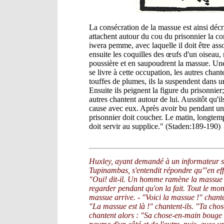
La consécration de la massue est ainsi décri
attachent autour du cou du prisonnier la 
iwera pemme, avec laquelle il doit être ass
ensuite les coquilles des œufs d'un oiseau
poussière et en saupoudrent la massue. Une 
se livre à cette occupation, les autres cha
touffes de plumes, ils la suspendent dans un
Ensuite ils peignent la figure du prisonnier
autres chantent autour de lui. Aussitôt qu'i
cause avec eux. Après avoir bu pendant un j
prisonnier doit coucher. Le matin, longtemp
doit servir au supplice." (Staden:189-190)
Huxley, ayant demandé à un informateur si
Tupinambas, s'entendit répondre qu'"en eff
"Oui! dit-il. Un homme ramène la massue de
regarder pendant qu'on la fait. Tout le mo
massue arrive. - "Voici la massue !" chant
"La massue est là !" chantent-ils. "Ta chos
chantent alors : "Sa chose-en-main bouge !