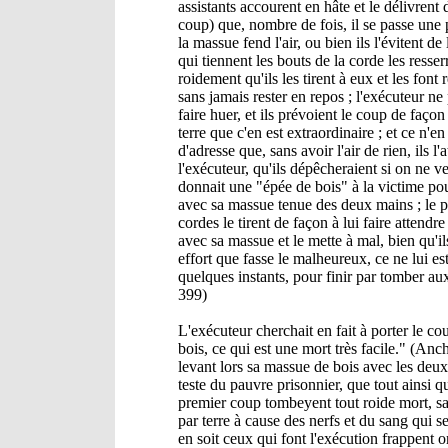
assistants accourent en hâte et le délivrent
coup) que, nombre de fois, il se passe une p
la massue fend l'air, ou bien ils l'évitent de 
qui tiennent les bouts de la corde les resserr
roidement qu'ils les tirent à eux et les font
sans jamais rester en repos ; l'exécuteur ne
faire huer, et ils prévoient le coup de façon 
terre que c'en est extraordinaire ; et ce n'e
d'adresse que, sans avoir l'air de rien, ils l
l'exécuteur, qu'ils dépêcheraient si on ne 
donnait une "épée de bois" à la victime pour
avec sa massue tenue des deux mains ; le pr
cordes le tirent de façon à lui faire attendr
avec sa massue et le mette à mal, bien qu'ils
effort que fasse le malheureux, ce ne lui est 
quelques instants, pour finir par tomber au
399)
L'exécuteur cherchait en fait à porter le co
bois, ce qui est une mort très facile." (Anch
levant lors sa massue de bois avec les deux
teste du pauvre prisonnier, que tout ainsi 
premier coup tombeyent tout roide mort, sa
par terre à cause des nerfs et du sang qui se
en soit ceux qui font l'exécution frappent or