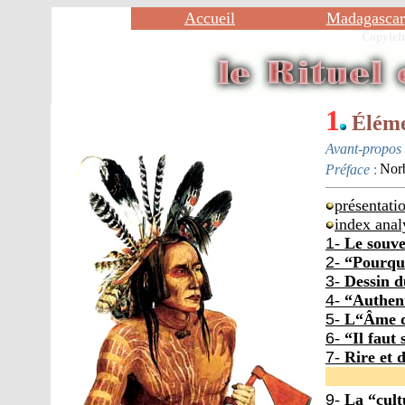
Accueil
Madagascar
Copylef
1
Éléme
Avant-propos
Préface
:
Nor
présentati
index ana
1
-
Le souve
2
-
“Pourquo
3
-
Dessin d
4
-
“Authent
5
-
L“Âme d
6
-
“Il faut 
7
-
Rire et 
9
-
La “cult