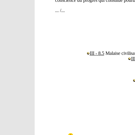
conscience du progrès qui constitue pourt
... /...
III - 8.5
Malaise civilisa
II