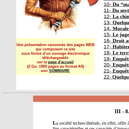
10
-
Du “ma
11
-
Du myth
12
-
La chim
13
-
Quelque
14
-
Morale 
15
-
Le juge
16
-
Droit a
Une présentation raisonnée des pages WEB
17
-
Habiter
qui composent ce site
18
-
Le terr
sous forme d’un ouvrage électronique
téléchargeable
19
-
Enquêt
sur la
page d'accueil
20
-
Enquêt
(2 Go, 1900 pages au format A4)
21
-
Enquêt
voir
SOMMAIRE
22
-
Quelque
III - 
L
a société techno-libérale, en effet, offr
fins caractérielles et ses capacités d’innov